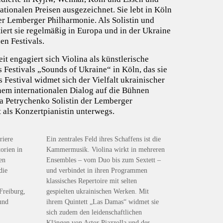
tionalen Preisen ausgezeichnet. Sie lebt in Köln
der Lemberger Philharmonie. Als Solistin und
rt sie regelmäßig in Europa und in der Ukraine
en Festivals.
it engagiert sich Violina als künstlerische
 Festivals „Sounds of Ukraine“ in Köln, das sie
s Festival widmet sich der Vielfalt ukrainischer
inem internationalen Dialog auf die Bühnen
na Petrychenko Solistin der Lemberger
 als Konzertpianistin unterwegs.
riere
Ein zentrales Feld ihres Schaffens ist die
orien in
Kammermusik. Violina wirkt in mehreren
en
Ensembles – vom Duo bis zum Sextett –
die
und verbindet in ihren Programmen
klassisches Repertoire mit selten
Freiburg,
gespielten ukrainischen Werken. Mit
und
ihrem Quintett „Las Damas“ widmet sie
sich zudem den leidenschaftlichen
Klängen von Astor Piazzolla und der