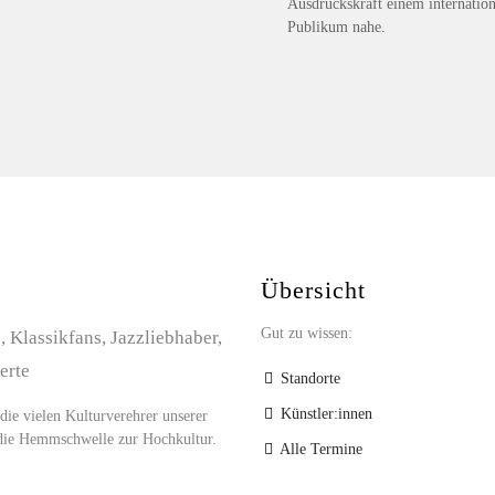
Ausdruckskraft einem internatio
Publikum nahe.
Übersicht
Gut zu wissen:
 Klassikfans, Jazzliebhaber,
erte
Standorte
Künstler:innen
 die vielen Kulturverehrer unserer
m die Hemmschwelle zur Hochkultur.
Alle Termine