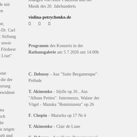
de mit
Musik des 20. Jahrhunderts.
en
violina-petrychenko.de
ne,
-Dr. Carl
 Stiftung
g sowie
Programm
des Konzerts in der
 Förderer
Rathausgalerie
am 5.7.2026 um 14:00h
 Liszt“
neue
C. Debussy
- Aus "Suite Bergamesque":
 die der
Prélude
ierung
T. Akimenko
- Idylle op.16 , Aus
gewidmet
"Album Petites": Intermezzo, Walzer der
Vögel - Mazuka "Reminiszenz" op.26
ina
F. Chopin
- Mazurka op.17 Nr.4
och
die
T. Akimenko
- Clair de Lune
zu zeigen
ielt und