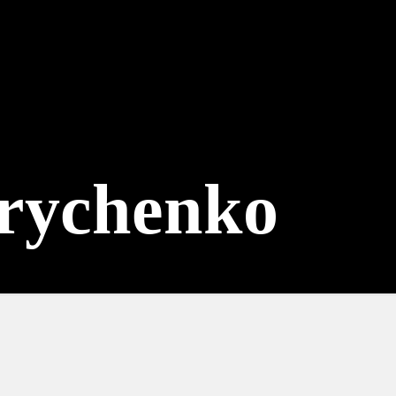
ite
Plätzchen
Zeitleiste
Künstl
trychenko