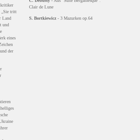
C. Debussy
- Aus "Suite Bergamesque":
kritiker
Clair de Lune
„Sie tritt
hr Land
S. Bortkiewicz
- 3 Mazurken op.64
ft und
te
erk eines
Zeichen
 und der
er
r
tieren
helliges
ische
 Ukraine
ihrer