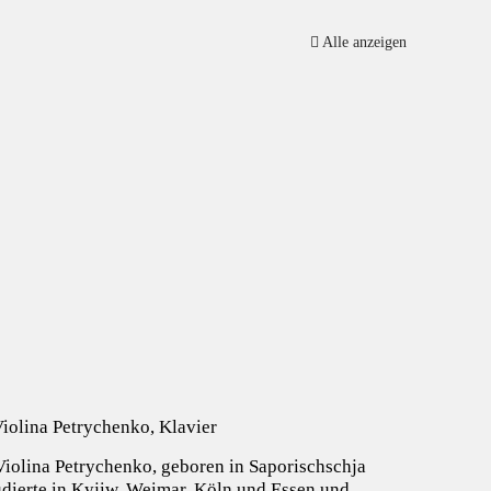
Alle anzeigen
Violina Petrychenko, Klavier
 Violina Petrychenko, geboren in Saporischschja
tudierte in Kyjiw, Weimar, Köln und Essen und