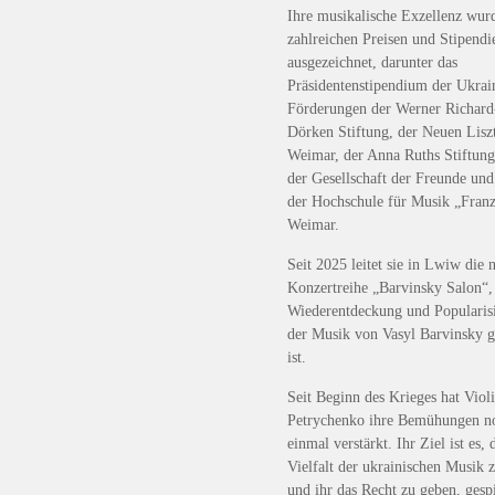
Ihre musikalische Exzellenz wur
zahlreichen Preisen und Stipendi
ausgezeichnet, darunter das
Präsidentenstipendium der Ukrai
Förderungen der Werner Richard
Dörken Stiftung, der Neuen Liszt
Weimar, der Anna Ruths Stiftun
der Gesellschaft der Freunde und
der Hochschule für Musik „Franz
Weimar.
Seit 2025 leitet sie in Lwiw die 
Konzertreihe „Barvinsky Salon“,
Wiederentdeckung und Popularis
der Musik von Vasyl Barvinsky 
ist.
Seit Beginn des Krieges hat Viol
Petrychenko ihre Bemühungen n
einmal verstärkt. Ihr Ziel ist es, 
Vielfalt der ukrainischen Musik 
und ihr das Recht zu geben, gesp