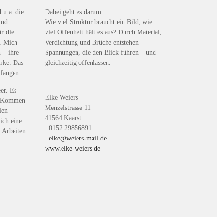
d u.a. die
Dabei geht es darum:
ind
Wie viel Struktur braucht ein Bild, wie
ür die
viel Offenheit hält es aus? Durch Material,
s. Mich
Verdichtung und Brüche entstehen
 – ihre
Spannungen, die den Blick führen – und
ärke. Das
gleichzeitig offenlassen.
ufangen.
er. Es
Elke Weiers
m Kommen
Menzelstrasse 11
len
41564 Kaarst
ich eine
0152 29856891
n Arbeiten
elke@weiers-mail.de
www.elke-weiers.de