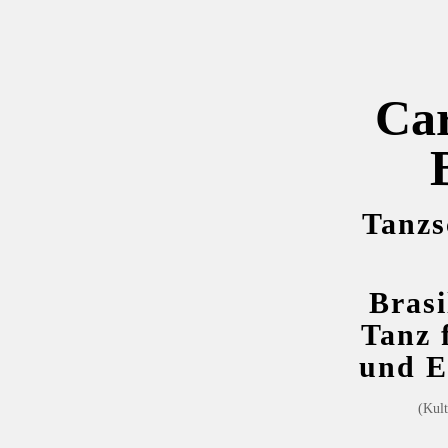
Car
Tanzs
Brasi
Tanz 
und E
(Kul